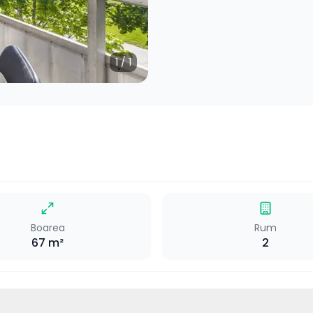
1
/
1
Boarea
Rum
67
m²
2