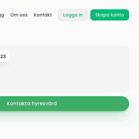
gg
Om oss
Kontakt
Logga in
Skapa konto
 23
Kontakta hyresvärd