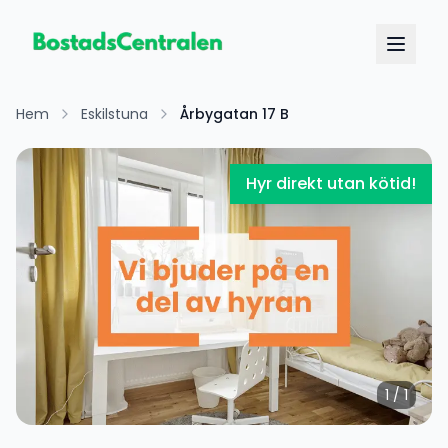
Hem
Eskilstuna
Årbygatan 17 B
Hyr direkt utan kötid!
1
/
1