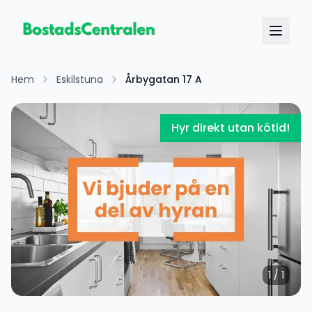
Hem
Eskilstuna
Årbygatan 17 A
Hyr direkt utan kötid!
1
/
1