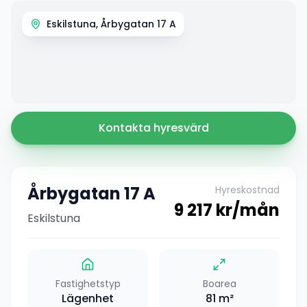
Eskilstuna, Årbygatan 17 A
Kontakta hyresvärd
Årbygatan 17 A
Hyreskostnad
9 217
kr/mån
Eskilstuna
Fastighetstyp
Boarea
Lägenhet
81
m²