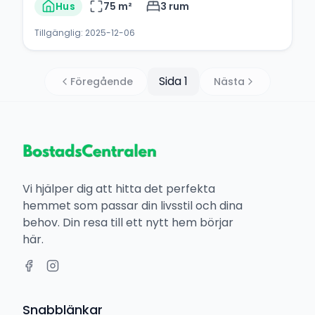
Hus
75
m²
3
rum
Tillgänglig:
2025-12-06
Sida
1
Föregående
Nästa
Vi hjälper dig att hitta det perfekta
hemmet som passar din livsstil och dina
behov. Din resa till ett nytt hem börjar
här.
Snabblänkar