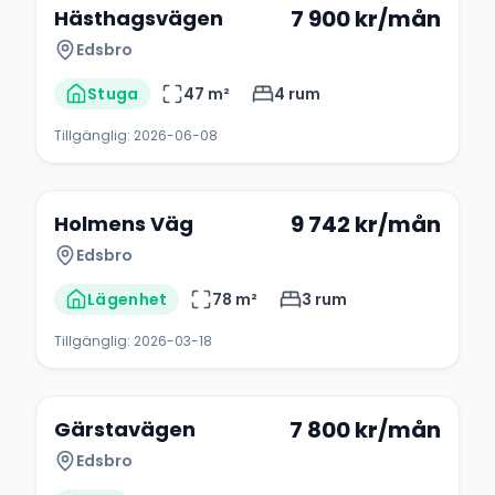
7 900
kr/mån
Hästhagsvägen
Edsbro
Stuga
47
m²
4
rum
Tillgänglig:
2026-06-08
+
1
9 742
kr/mån
Holmens Väg
Edsbro
Lägenhet
78
m²
3
rum
Tillgänglig:
2026-03-18
7 800
kr/mån
Gärstavägen
Edsbro