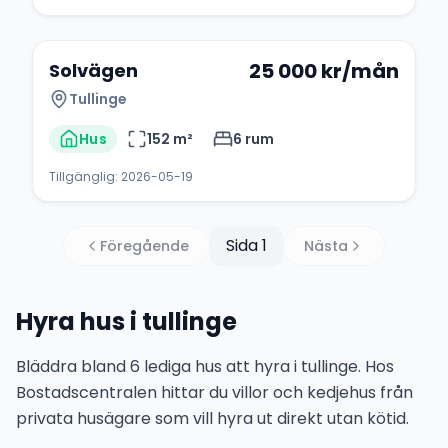
+
1
25 000
kr/mån
Solvägen
Tullinge
Hus
152
m²
6
rum
Tillgänglig:
2026-05-19
Sida
1
Föregående
Nästa
Hyra hus i tullinge
Bläddra bland 6 lediga hus att hyra i tullinge. Hos
Bostadscentralen hittar du villor och kedjehus från
privata husägare som vill hyra ut direkt utan kötid.