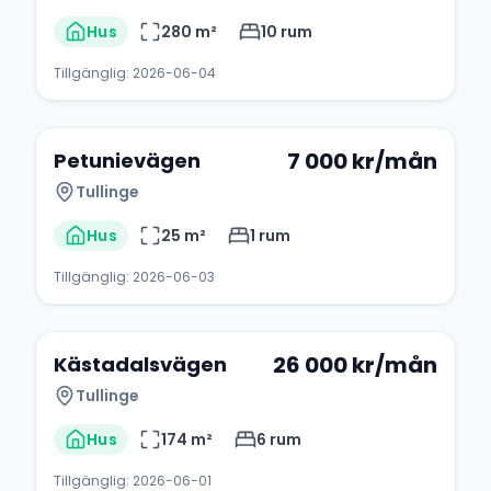
Hus
280
m²
10
rum
Tillgänglig:
2026-06-04
7 000
kr/mån
Petunievägen
Tullinge
Hus
25
m²
1
rum
Tillgänglig:
2026-06-03
+
18
26 000
kr/mån
Kästadalsvägen
Tullinge
Hus
174
m²
6
rum
Tillgänglig:
2026-06-01