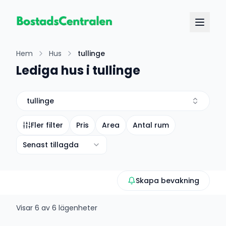
Hem
Hus
tullinge
Lediga hus i tullinge
tullinge
Fler filter
Pris
Area
Antal rum
Senast tillagda
Skapa bevakning
Visar
6
av
6
lägenheter
+
5