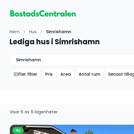
Hem
Hus
Simrishamn
Lediga hus i Simrishamn
Simrishamn
Fler filter
Pris
Area
Antal rum
Senast till
Visar
6
av
6
lägenheter
Ny