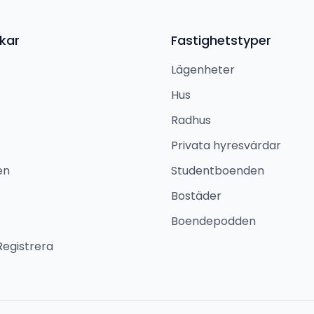
kar
Fastighetstyper
Lägenheter
Hus
Radhus
Privata hyresvärdar
en
Studentboenden
Bostäder
Boendepodden
Registrera