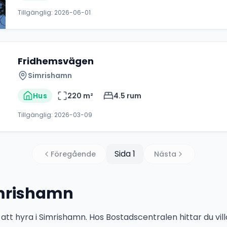
Tillgänglig:
2026-06-01
Fridhemsvägen
Simrishamn
Hus
220
m²
4.5
rum
Tillgänglig:
2026-03-09
Sida
1
Föregående
Nästa
imrishamn
 att hyra i Simrishamn. Hos Bostadscentralen hittar du vil