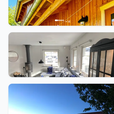
+
14
+
14