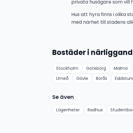
privata husägare som vill h
Hus att hyra finns i olika 
med närhet till stadens alla
Bostäder i närliggand
Stockholm
Göteborg
Malmö
Umeå
Gävle
Borås
Eskilstun
Se även
Lägenheter
Radhus
Studentb