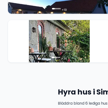
+
19
+
36
Hyra hus i S
Bläddra bland 6 lediga hus