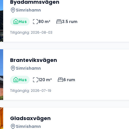
Byadammsvägen
Simrishamn
Hus
80
m²
3.5
rum
Tillgänglig:
2026-08-03
Branteviksvägen
Simrishamn
Hus
120
m²
6
rum
Tillgänglig:
2026-07-19
Gladsaxvägen
Simrishamn