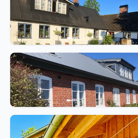
+
7
+
21