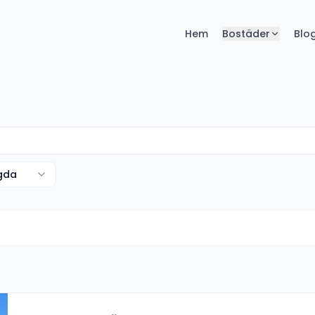
Hem
Bostäder
Blo
agda