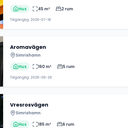
Hus
45
m²
2
rum
Tillgänglig:
2026-07-18
Aromavägen
Simrishamn
Hus
160
m²
5
rum
Tillgänglig:
2026-06-26
Vresrosvägen
Simrishamn
Hus
185
m²
6
rum