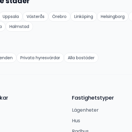
e städer
Uppsala
Västerås
Örebro
Linköping
Helsingborg
a
Halmstad
oenden
Privata hyresvärdar
Alla bostäder
kar
Fastighetstyper
Lägenheter
Hus
Radhus