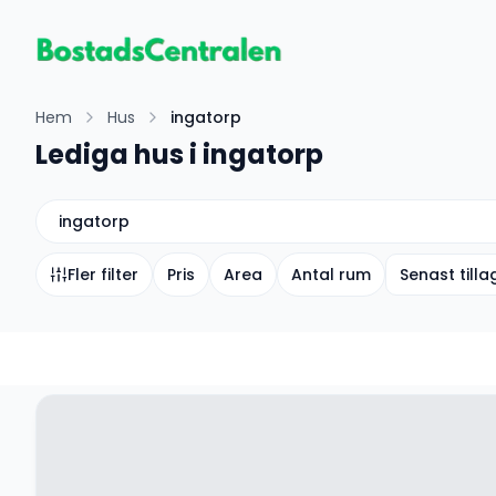
Hem
Hus
ingatorp
Lediga hus i ingatorp
ingatorp
Fler filter
Pris
Area
Antal rum
Senast till