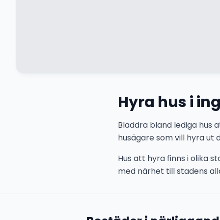
Hyra hus i in
Bläddra bland lediga hus at
husägare som vill hyra ut d
Hus att hyra finns i olika 
med närhet till stadens alla