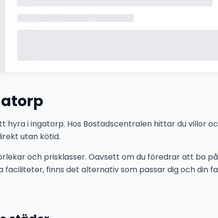
gatorp
t hyra i ingatorp. Hos Bostadscentralen hittar du villor o
irekt utan kötid.
storlekar och prisklasser. Oavsett om du föredrar att bo på 
 faciliteter, finns det alternativ som passar dig och din fam