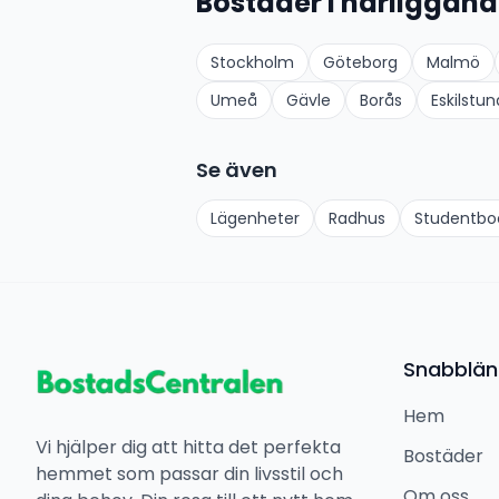
Bostäder i närliggand
Stockholm
Göteborg
Malmö
Umeå
Gävle
Borås
Eskilstun
Se även
Lägenheter
Radhus
Studentb
Snabblän
Hem
Vi hjälper dig att hitta det perfekta
Bostäder
hemmet som passar din livsstil och
Om oss