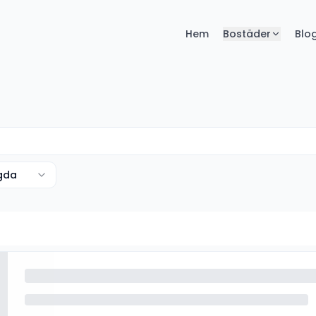
Hem
Bostäder
Blo
agda