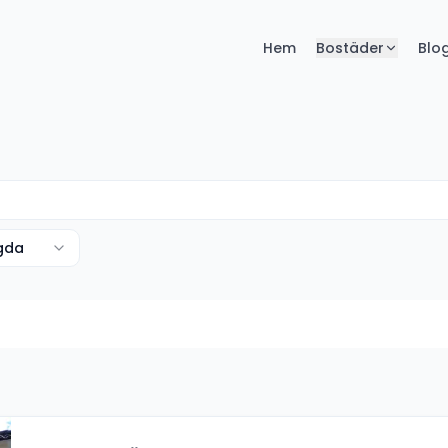
Hem
Bostäder
Blo
agda