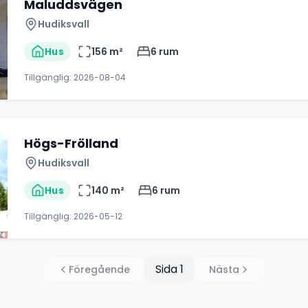
Maluddsvägen
Hudiksvall
Hus
156
m²
6
rum
Tillgänglig:
2026-08-04
Högs-Frölland
Hudiksvall
Hus
140
m²
6
rum
Tillgänglig:
2026-05-12
Sida
1
Föregående
Nästa