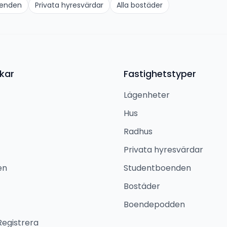
oenden
Privata hyresvärdar
Alla bostäder
kar
Fastighetstyper
Lägenheter
Hus
Radhus
Privata hyresvärdar
en
Studentboenden
Bostäder
Boendepodden
Registrera