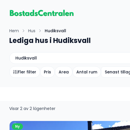
Hem
Hus
Hudiksvall
Lediga hus i Hudiksvall
Hudiksvall
Fler filter
Pris
Area
Antal rum
Senast till
Visar
2
av
2
lägenheter
Ny