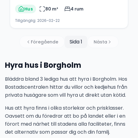
Hus
80
m²
4
rum
Tillgänglig:
2026-02-22
Sida
1
Föregående
Nästa
Hyra hus i Borgholm
Bläddra bland 3 lediga hus att hyra i Borgholm. Hos
Bostadscentralen hittar du villor och kedjehus från
privata husägare som vill hyra ut direkt utan kötid.
Hus att hyra finns i olika storlekar och prisklasser.
Oavsett om du föredrar att bo på landet eller i en
förort med närhet till stadens alla faciliteter, finns
det alternativ som passar dig och din familj.