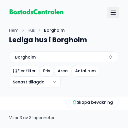
Hem
Hus
Borgholm
Lediga hus i Borgholm
Borgholm
Fler filter
Pris
Area
Antal rum
Senast tillagda
Skapa bevakning
Visar
3
av
3
lägenheter