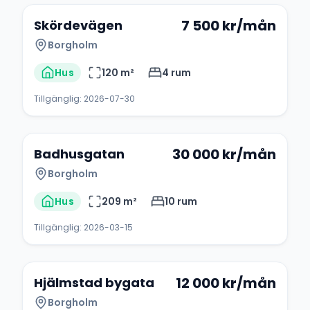
7 500
kr/mån
Skördevägen
Borgholm
Hus
120
m²
4
rum
Tillgänglig:
2026-07-30
30 000
kr/mån
Badhusgatan
Borgholm
Hus
209
m²
10
rum
Tillgänglig:
2026-03-15
+
1
12 000
kr/mån
Hjälmstad bygata
Borgholm