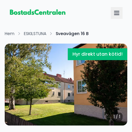
Hem
ESKILSTUNA
Sveavägen 16 B
Hyr direkt utan kötid!
1
/
1