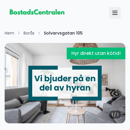
Hem
Borås
Solvarvsgatan 105
Hyr direkt utan kötid!
1
/
1