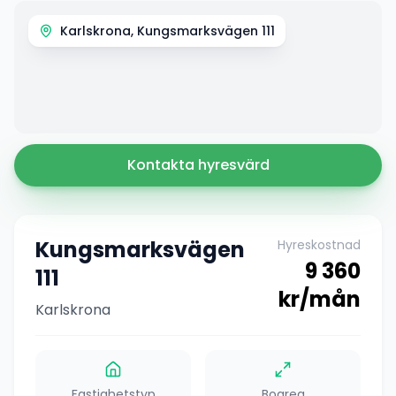
Karlskrona, Kungsmarksvägen 111
Kontakta hyresvärd
Kungsmarksvägen
Hyreskostnad
9 360
111
kr/mån
Karlskrona
Fastighetstyp
Boarea