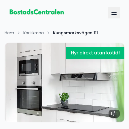
Hem
Karlskrona
Kungsmarksvägen 111
Hyr direkt utan kötid!
1
/
1