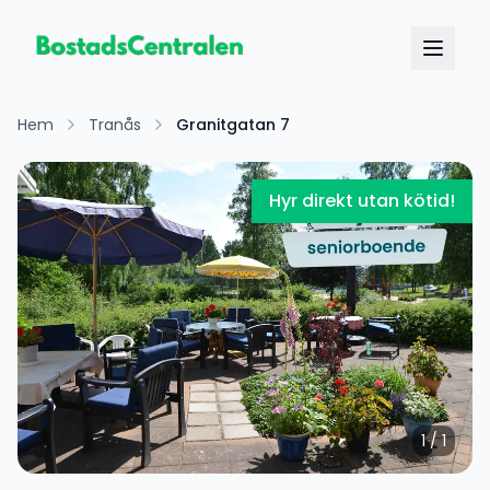
Hem
Tranås
Granitgatan 7
Hyr direkt utan kötid!
1
/
1