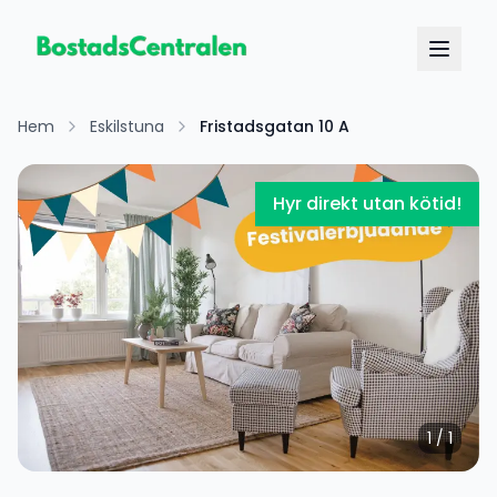
Hem
Eskilstuna
Fristadsgatan 10 A
Hyr direkt utan kötid!
1
/
1