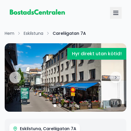
Hem
Eskilstuna
Careliigatan 7A
Hyr direkt utan kötid!
1
/
5
Eskilstuna, Careliigatan 7A