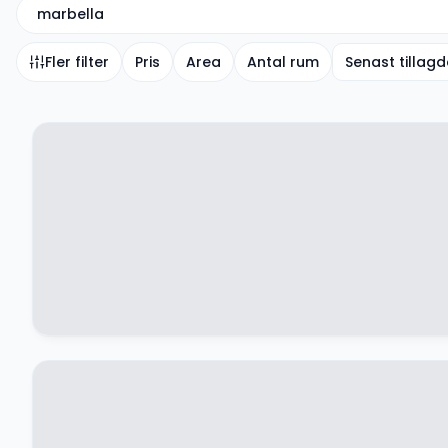
marbella
Fler filter
Pris
Area
Antal rum
Senast tillag