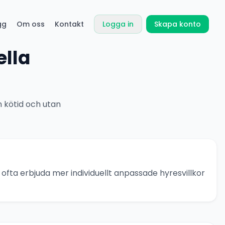
gg
Om oss
Kontakt
Logga in
Skapa konto
ella
n kötid och utan
ofta erbjuda mer individuellt anpassade hyresvillkor