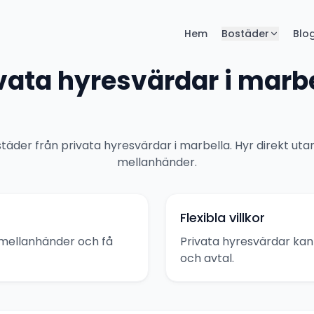
Hem
Bostäder
Blo
vata hyresvärdar i marb
städer från privata hyresvärdar i marbella. Hyr direkt uta
mellanhänder.
Flexibla villkor
mellanhänder och få
Privata hyresvärdar kan 
och avtal.