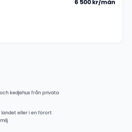
6 500
kr/mån
 och kedjehus från privata
landet eller i en förort
ilj.