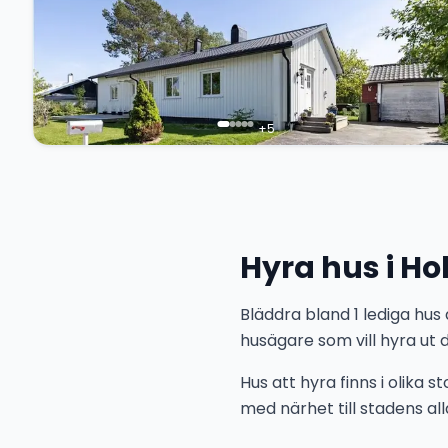
+
5
Hyra hus i H
Bläddra bland 1 lediga hus
husägare som vill hyra ut d
Hus att hyra finns i olika 
med närhet till stadens alla