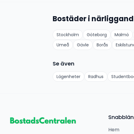
Bostäder i närliggand
Stockholm
Göteborg
Malmö
Umeå
Gävle
Borås
Eskilstun
Se även
Lägenheter
Radhus
Studentb
Snabblän
Hem