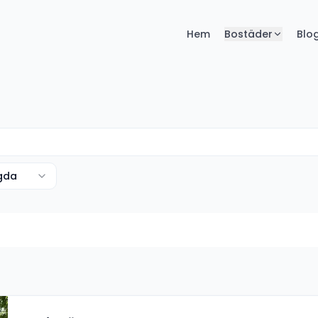
Hem
Bostäder
Blo
agda