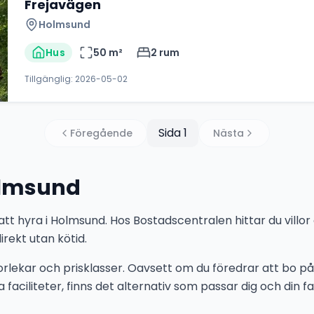
Frejavägen
Holmsund
Hus
50
m²
2
rum
Tillgänglig:
2026-05-02
Sida
1
Föregående
Nästa
olmsund
 att hyra i Holmsund. Hos Bostadscentralen hittar du villor
irekt utan kötid.
storlekar och prisklasser. Oavsett om du föredrar att bo på 
 faciliteter, finns det alternativ som passar dig och din fam