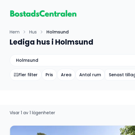
Hem
Hus
Holmsund
Lediga hus i Holmsund
Holmsund
Fler filter
Pris
Area
Antal rum
Senast till
Visar
1
av
1
lägenheter