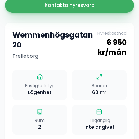
Kontakta hyresvärd
Wemmenhögsgatan
Hyreskostnad
6 950
20
kr/mån
Trelleborg
Fastighetstyp
Boarea
Lägenhet
60
m²
Rum
Tillgänglig
2
Inte angivet