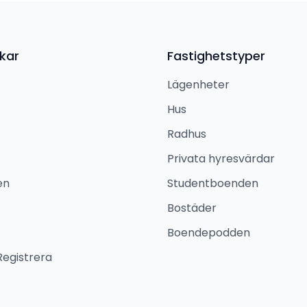
kar
Fastighetstyper
Lägenheter
Hus
Radhus
Privata hyresvärdar
en
Studentboenden
Bostäder
Boendepodden
Registrera