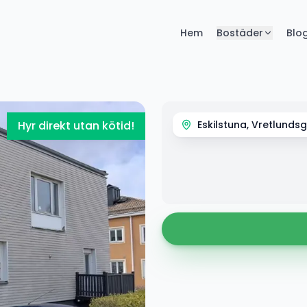
Hem
Bostäder
Blo
Hyr direkt utan kötid!
Eskilstuna, Vretlunds