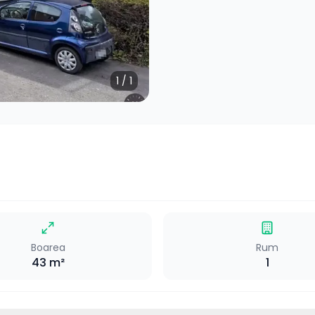
1
/
1
Boarea
Rum
43
m²
1