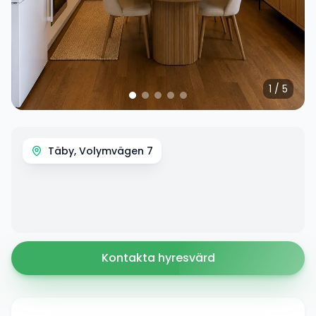
1
/
5
Täby, Volymvägen 7
Kontakta hyresvärd