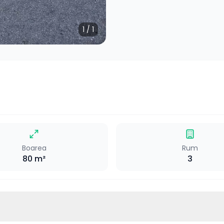
1
/
1
Boarea
Rum
80
m²
3