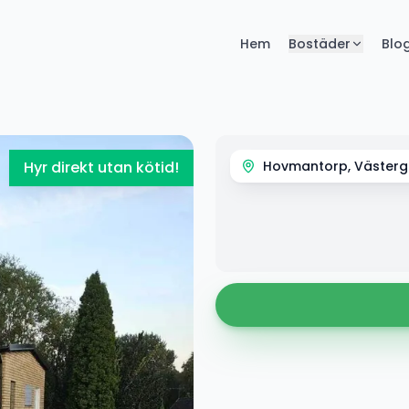
Hem
Bostäder
Blo
Hyr direkt utan kötid!
Hovmantorp, Väster