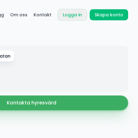
gg
Om oss
Kontakt
Logga in
Skapa konto
gatan
Kontakta hyresvärd