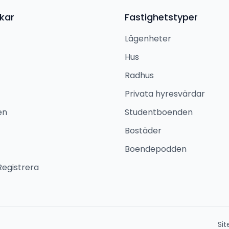
kar
Fastighetstyper
Lägenheter
Hus
Radhus
Privata hyresvärdar
en
Studentboenden
Bostäder
Boendepodden
Registrera
Si