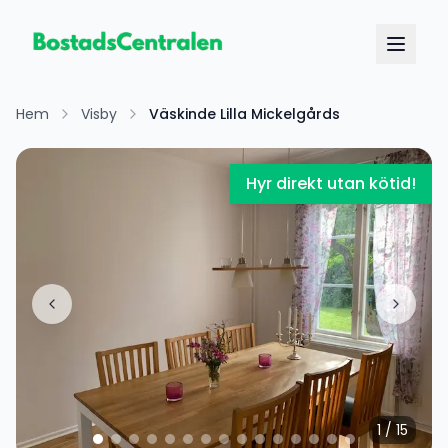
Hem
Visby
Väskinde Lilla Mickelgårds
Hyr direkt utan kötid!
1
/
15