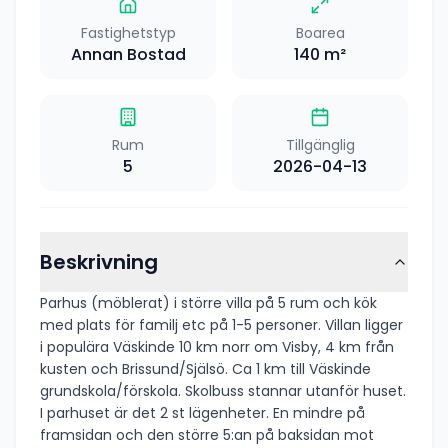
Fastighetstyp
Boarea
Annan Bostad
140
m²
Rum
Tillgänglig
5
2026-04-13
Beskrivning
Parhus (möblerat) i större villa på 5 rum och kök
med plats för familj etc på 1-5 personer. Villan ligger
i populära Väskinde 10 km norr om Visby, 4 km från
kusten och Brissund/Själsö. Ca 1 km till Väskinde
grundskola/förskola. Skolbuss stannar utanför huset.
I parhuset är det 2 st lägenheter. En mindre på
framsidan och den större 5:an på baksidan mot