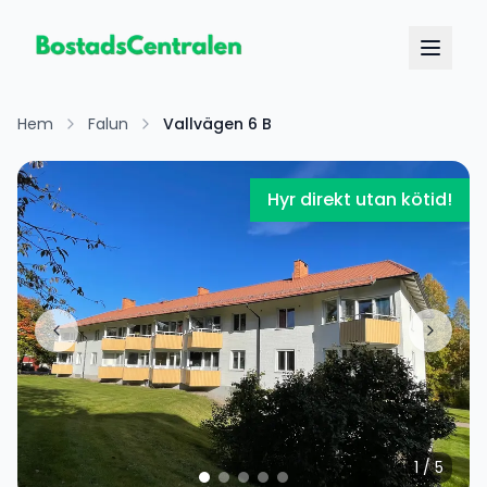
Hem
Falun
Vallvägen 6 B
Hyr direkt utan kötid!
1
/
5