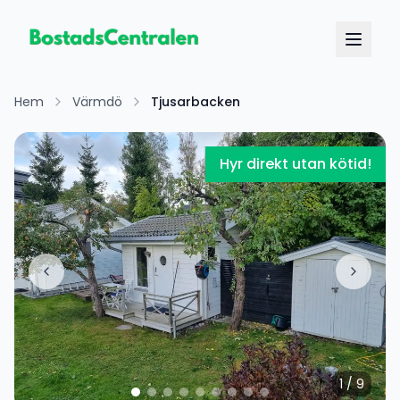
Hem
Värmdö
Tjusarbacken
Hyr direkt utan kötid!
1
/
9