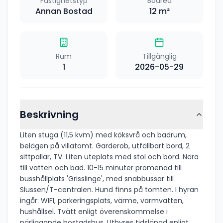
Fastighetstyp
Boarea
Annan Bostad
12
m²
Rum
Tillgänglig
1
2026-05-29
Beskrivning
Liten stuga (11,5 kvm) med köksvrå och badrum,
belägen på villatomt. Garderob, utfällbart bord, 2
sittpallar, TV. Liten uteplats med stol och bord. Nära
till vatten och bad. 10-15 minuter promenad till
busshållplats 'Grisslinge', med snabbussar till
Slussen/T-centralen. Hund finns på tomten. I hyran
ingår: WIFI, parkeringsplats, värme, varmvatten,
hushållsel. Tvätt enligt överenskommelse i
närliggande bostadshus. Uthyres tidslängd enligt