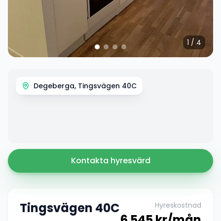
1
/
4
Degeberga, Tingsvägen 40C
Kontakta hyresvärd
Tingsvägen 40C
Hyreskostnad
6 545
kr/mån