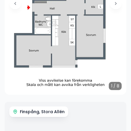
1
/
8
Finspång, Stora Allén