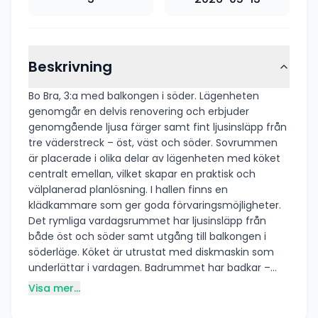
Beskrivning
Bo Bra, 3:a med balkongen i söder. Lägenheten
genomgår en delvis renovering och erbjuder
genomgående ljusa färger samt fint ljusinsläpp från
tre väderstreck – öst, väst och söder. Sovrummen
är placerade i olika delar av lägenheten med köket
centralt emellan, vilket skapar en praktisk och
välplanerad planlösning. I hallen finns en
klädkammare som ger goda förvaringsmöjligheter.
Det rymliga vardagsrummet har ljusinsläpp från
både öst och söder samt utgång till balkongen i
söderläge. Köket är utrustat med diskmaskin som
underlättar i vardagen. Badrummet har badkar –
perfekt för avkoppling efter en lång dag. I hyran
Visa mer...
ingår säkerhetsdörr, Telia Tv-paket bas & fiber
300/300. Vissa avvikelser kan förekomma.