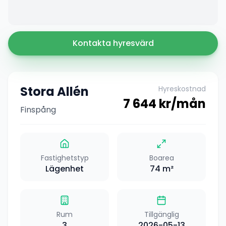
Kontakta hyresvärd
Stora Allén
Hyreskostnad
7 644
kr/mån
Finspång
Fastighetstyp
Boarea
Lägenhet
74
m²
Rum
Tillgänglig
3
2026-05-13