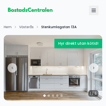
Hem
Västerås
Stenkumlagatan 13A
Hyr direkt utan kötid!
1
/
5