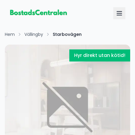
Hem
Vällingby
Starbovägen
Hyr direkt utan kötid!