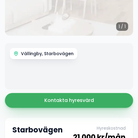
1
/
1
Vällingby, Starbovägen
Kontakta hyresvärd
Starbovägen
Hyreskostnad
21 000
kr/mån