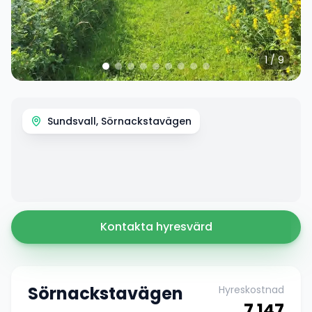
1
/
9
Sundsvall, Sörnackstavägen
Kontakta hyresvärd
Sörnackstavägen
Hyreskostnad
7 147