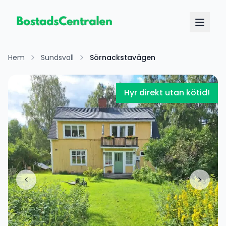
Hem
Sundsvall
Sörnackstavägen
Hyr direkt utan kötid!