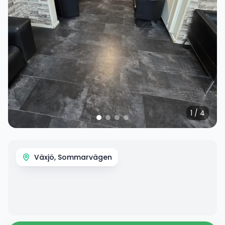
1
/
4
Växjö, Sommarvägen