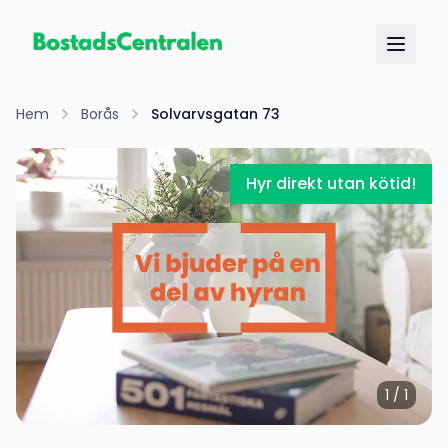
Hem
Borås
Solvarvsgatan 73
Hyr direkt utan kötid!
1
/
1