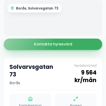
Borås, Solvarvsgatan 73
Kontakta hyresvärd
Solvarvsgatan
Hyreskostnad
9 564
73
kr/mån
Borås
Fastighetstyp
Boarea