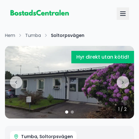
Hem
Tumba
Soltorpsvägen
Hyr direkt utan kötid!
1
/
2
Tumba, Soltorpsvägen