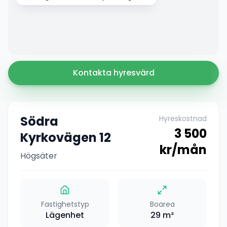
Kontakta hyresvärd
Södra
Hyreskostnad
3 500
Kyrkovägen 12
kr/mån
Högsäter
Fastighetstyp
Boarea
Lägenhet
29
m²