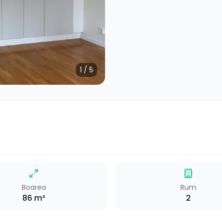
1
/
5
Boarea
Rum
86
m²
2