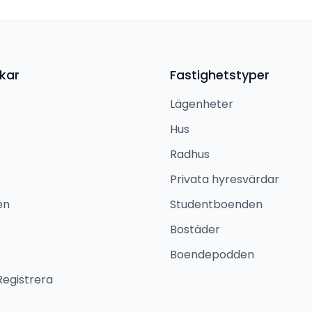
kar
Fastighetstyper
Lägenheter
Hus
Radhus
Privata hyresvärdar
en
Studentboenden
Bostäder
Boendepodden
Registrera