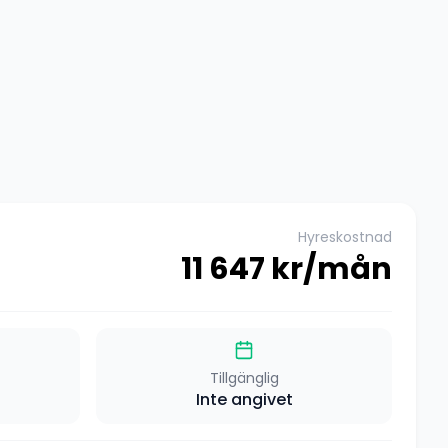
Hyreskostnad
11 647
kr/mån
Tillgänglig
Inte angivet