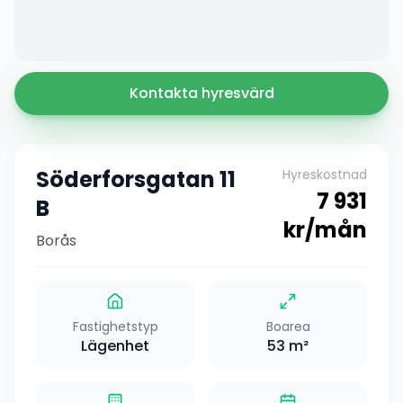
Kontakta hyresvärd
Söderforsgatan 11
Hyreskostnad
7 931
B
kr/mån
Borås
Fastighetstyp
Boarea
Lägenhet
53
m²