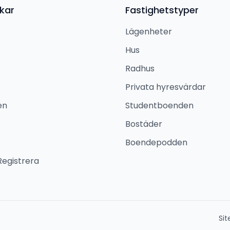
kar
Fastighetstyper
Lägenheter
Hus
Radhus
Privata hyresvärdar
en
Studentboenden
Bostäder
Boendepodden
Registrera
Si