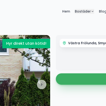
Hem
Bostäder
Blo
Hyr direkt utan kötid!
Västra Frölunda, Sm