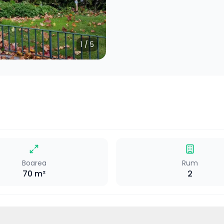
1
/
5
Boarea
Rum
70
m²
2