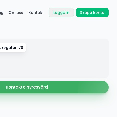
gg
Om oss
Kontakt
Logga in
Skapa konto
yckegatan 70
Kontakta hyresvärd