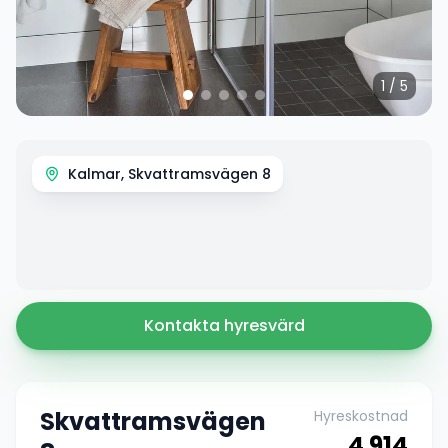
1
/
5
Kalmar, Skvattramsvägen 8
Kontakta hyresvärd
Skvattramsvägen
Hyreskostnad
4 914