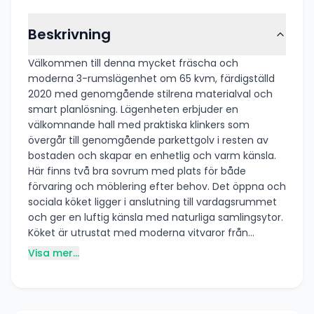
Beskrivning
Välkommen till denna mycket fräscha och
moderna 3-rumslägenhet om 65 kvm, färdigställd
2020 med genomgående stilrena materialval och
smart planlösning. Lägenheten erbjuder en
välkomnande hall med praktiska klinkers som
övergår till genomgående parkettgolv i resten av
bostaden och skapar en enhetlig och varm känsla.
Här finns två bra sovrum med plats för både
förvaring och möblering efter behov. Det öppna och
sociala köket ligger i anslutning till vardagsrummet
och ger en luftig känsla med naturliga samlingsytor.
Köket är utrustat med moderna vitvaror från
Cylinda, inklusive två kombinerade kyl- och frysskåp,
Visa mer...
integrerad mikrovågsugn, induktionshäll samt
diskmaskin – allt för ett bekvämt och funktionellt
vardagsliv. Från vardagsrummet nås den trevliga
uteplatsen som ger extra yta och passar perfekt för