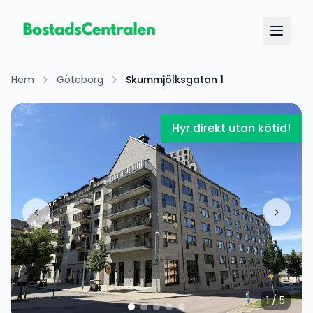
Hem
Göteborg
Skummjölksgatan 1
Hyr direkt utan kötid!
1
/
5