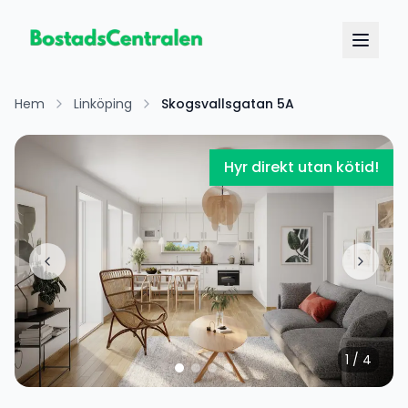
Hem
Linköping
Skogsvallsgatan 5A
Hyr direkt utan kötid!
1
/
4