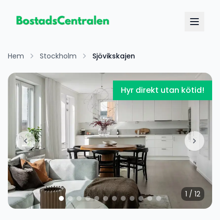
Hem
Stockholm
Sjövikskajen
Hyr direkt utan kötid!
1
/
12