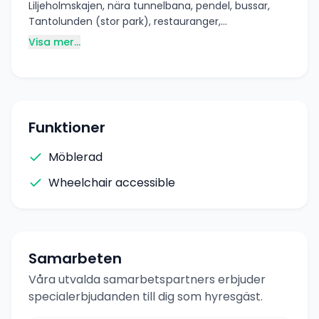
Liljeholmskajen, nära tunnelbana, pendel, bussar,
Tantolunden (stor park), restauranger,
skogsområden, vatten. Lägenheten uthyres
Visa mer...
kontinuerligt.
Funktioner
Möblerad
Wheelchair accessible
Samarbeten
Våra utvalda samarbetspartners erbjuder
specialerbjudanden till dig som hyresgäst.