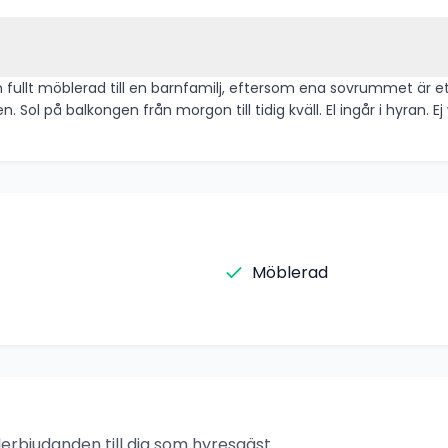
en fullt möblerad till en barnfamilj, eftersom ena sovrummet är
l på balkongen från morgon till tidig kväll. El ingår i hyran. Ej w
Möblerad
rbjudanden till dig som hyresgäst.