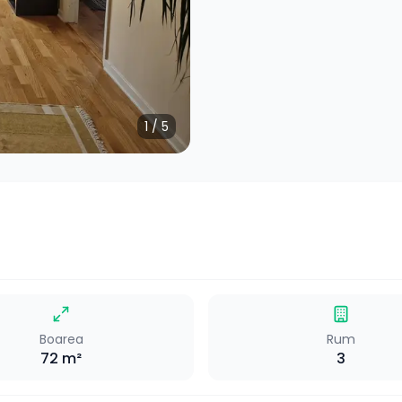
1
/
5
Boarea
Rum
72
m²
3