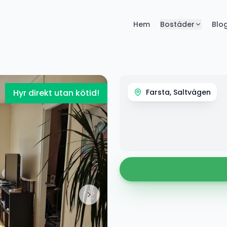
Hem
Bostäder
Blo
Hyr direkt utan kötid!
Farsta, Saltvägen