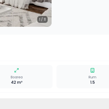
1
/
11
Boarea
Rum
42
m²
1.5