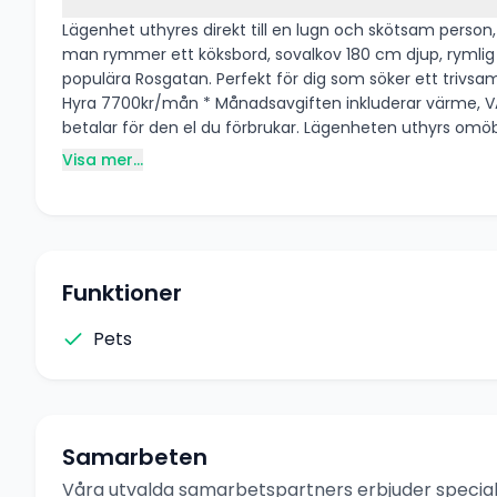
Lägenhet uthyres direkt till en lugn och skötsam person, djur & rökfri☺️ Välplanerad och fräsch 1,5:a på 42 kvm uthyres. Lägenheten har st
man rymmer ett köksbord, sovalkov 180 cm djup, rymlig balkong i västerläge och gott om förva
populära Rosgatan. Perfekt för dig som söker ett trivsamt boende. Cykel och promenadavstånd till centrum, bra bussförbindelse, i närområdet finn
Hyra 7700kr/mån * Månadsavgiften inkluderar värme, VA 
betalar för den el du förbrukar
Visa mer...
Funktioner
Pets
Samarbeten
Våra utvalda samarbetspartners erbjuder speciale