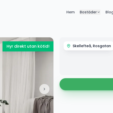
Hem
Bostäder
Blo
Hyr direkt utan kötid!
Skellefteå, Rosgatan