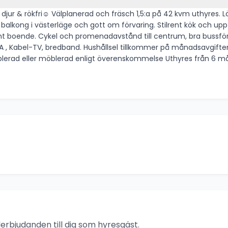
ort ljusinsläpp, med separat kök där
ring. Stilrent kök och uppfräschat badrum – bara att flytta in! Belägen på
s även Ica-butik & pizzeria.
, Kabel-TV, bredband. Hushållsel tillkommer på månadsavgiften 
. Lägenheten uthyrs omöblerad eller möblerad enligt överenskommelse Uthyres från 6
rbjudanden till dig som hyresgäst.