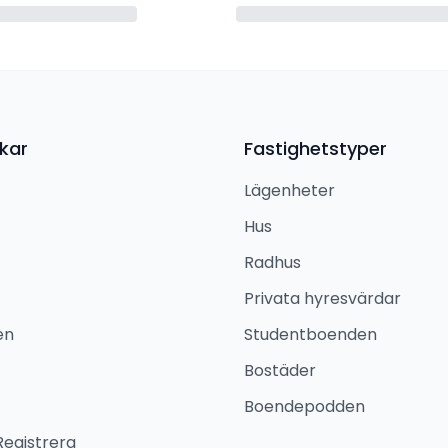
kar
Fastighetstyper
Lägenheter
Hus
Radhus
Privata hyresvärdar
en
Studentboenden
Bostäder
Boendepodden
Registrera