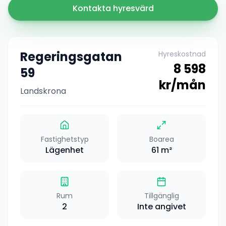
Kontakta hyresvärd
Regeringsgatan
Hyreskostnad
8 598
59
kr/mån
Landskrona
Fastighetstyp
Boarea
Lägenhet
61
m²
Rum
Tillgänglig
2
Inte angivet