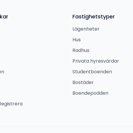
kar
Fastighetstyper
Lägenheter
Hus
Radhus
Privata hyresvärdar
en
Studentboenden
Bostäder
Boendepodden
Registrera