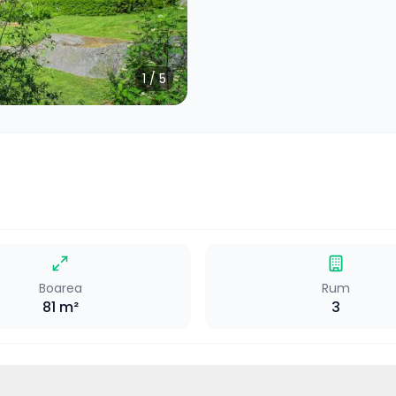
1
/
5
Boarea
Rum
81
m²
3