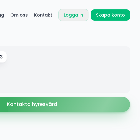
gg
Om oss
Kontakt
Logga in
Skapa konto
 3
Kontakta hyresvärd