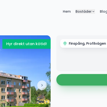
Hem
Bostäder
Blo
Hyr direkt utan kötid!
Finspång, Profilvägen