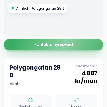
Älmhult, Polygongatan 28 B
Kontakta hyresvärd
Polygongatan 28
Hyreskostnad
4 887
B
kr/mån
Älmhult
Fastighetstyp
Boarea