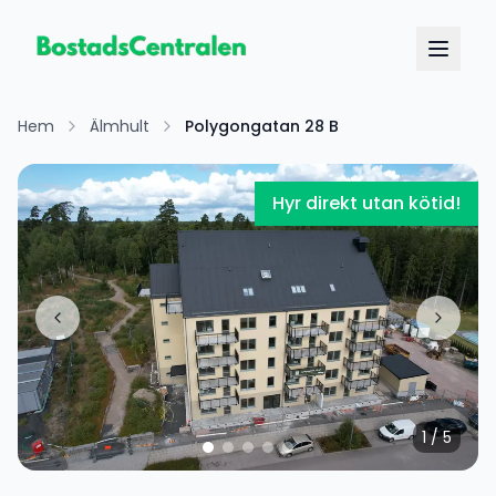
Hem
Älmhult
Polygongatan 28 B
Hyr direkt utan kötid!
1
/
5