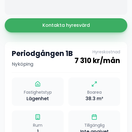
Kontakta hyresvärd
Periodgången 1B
Hyreskostnad
7 310
kr/mån
Nyköping
Fastighetstyp
Boarea
Lägenhet
38.3
m²
Rum
Tillgänglig
1
Inte angivet