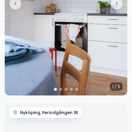
1
/
5
Nyköping, Periodgången 1B