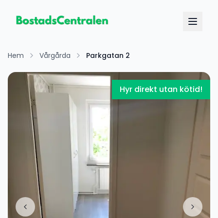
Hem
Vårgårda
Parkgatan 2
Hyr direkt utan kötid!