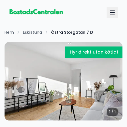
Hem
Eskilstuna
Östra Storgatan 7 D
Hyr direkt utan kötid!
1
/
1