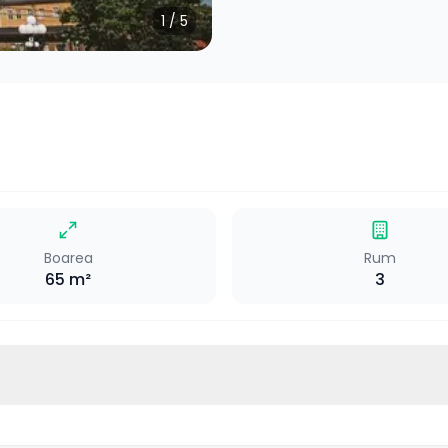
1
/
5
Boarea
Rum
65
m²
3