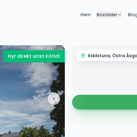
Hem
Bostäder
Blo
Hyr direkt utan kötid!
Eskilstuna, Östra Åsg