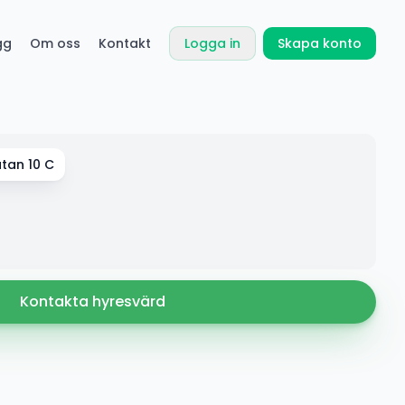
gg
Om oss
Kontakt
Logga in
Skapa konto
atan 10 C
Kontakta hyresvärd